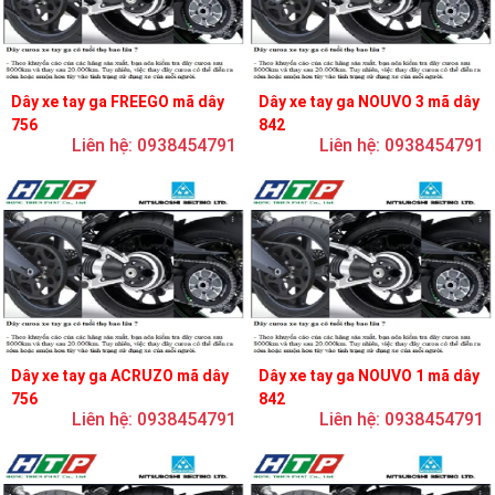
Dây xe tay ga FREEGO mã dây
Dây xe tay ga NOUVO 3 mã dây
756
842
Liên hệ: 0938454791
Liên hệ: 0938454791
Dây xe tay ga ACRUZO mã dây
Dây xe tay ga NOUVO 1 mã dây
756
842
Liên hệ: 0938454791
Liên hệ: 0938454791