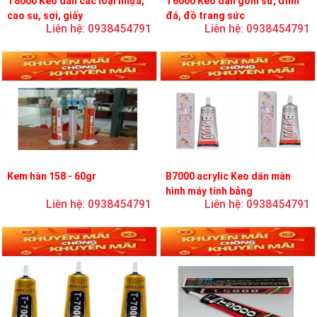
T8000 Keo dán các loại nhựa,
T6000 Keo dán gốm sứ, đính
cao su, sợi, giấy
đá, đồ trang sức
Liên hệ: 0938454791
Liên hệ: 0938454791
Kem hàn 158 - 60gr
B7000 acrylic Keo dán màn
hình máy tính bảng
Liên hệ: 0938454791
Liên hệ: 0938454791