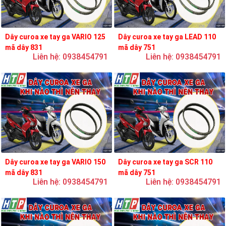
Dây curoa xe tay ga VARIO 125
Dây curoa xe tay ga LEAD 110
mã dây 831
mã dây 751
Liên hệ: 0938454791
Liên hệ: 0938454791
Dây curoa xe tay ga VARIO 150
Dây curoa xe tay ga SCR 110
mã dây 831
mã dây 751
Liên hệ: 0938454791
Liên hệ: 0938454791