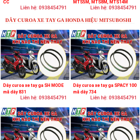
CC
MTS5M, MTS8M, MTS14M
Liên hệ: 0938454791
Liên hệ: 0938454791
DÂY CUROA XE TAY GA HONDA HIỆU MITSUBOSHI
Dây curoa xe tay ga SH MODE
Dây curoa xe tay ga SPACY 100
mã dây 831
mã dây 734
Liên hệ: 0938454791
Liên hệ: 0938454791