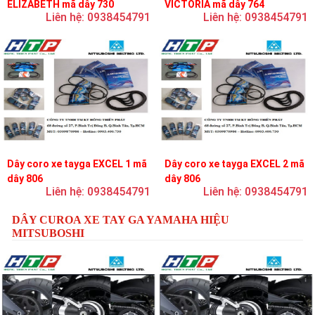
ELIZABETH mã dây 730
VICTORIA mã dây 764
Liên hệ: 0938454791
Liên hệ: 0938454791
Dây coro xe tayga EXCEL 1 mã
Dây coro xe tayga EXCEL 2 mã
dây 806
dây 806
Liên hệ: 0938454791
Liên hệ: 0938454791
DÂY CUROA XE TAY GA YAMAHA HIỆU
MITSUBOSHI