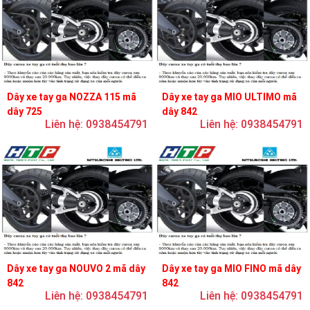
Dây xe tay ga NOZZA 115 mã
Dây xe tay ga MIO ULTIMO mã
dây 725
dây 842
Liên hệ: 0938454791
Liên hệ: 0938454791
Dây xe tay ga NOUVO 2 mã dây
Dây xe tay ga MIO FINO mã dây
842
842
Liên hệ: 0938454791
Liên hệ: 0938454791