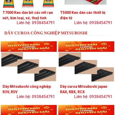
T7000 Keo dán bít các vết rạn
T5000 Keo dán các thiết bị
nứt, kim loại, sứ, thuỷ tinh
điện tử
Liên hệ: 0938454791
Liên hệ: 0938454791
DÂY CUROA CÔNG NGHIỆP MITSUBOSHI
Dây Mitsuboshi công nghiệp
Dây curoa Mitsuboshi japan
R3V, R5V
RAX, RBX, RCX
Liên hệ: 0938454791
Liên hệ: 0938454791