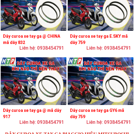
Dây curoa xe tay ga @ CHINA
Dây curoa xe tay ga E.SKY mã
mã dây 832
dây 759
Liên hệ: 0938454791
Liên hệ: 0938454791
Dây curoa xe tay ga @ mã dây
Dây curoa xe tay ga GY6 mã
917
dây 759
Liên hệ: 0938454791
Liên hệ: 0938454791