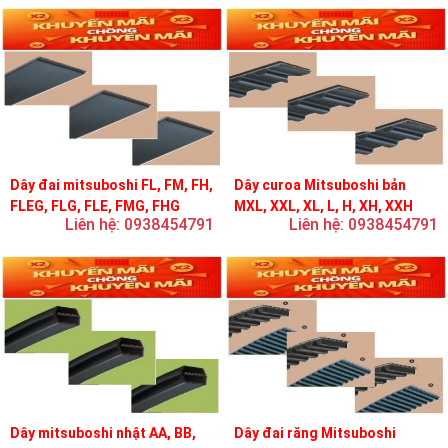
Dây đai mitsuboshi FL, FM, FH,
Dây curoa Mitsuboshi bản
FLEG, FLG, FLE, FMG, FHG
MXL, XXL, XL, L, H, XH, XXH
Liên hệ: 0938454791
Liên hệ: 0938454791
Dây mitsuboshi nhật AA, BB,
Dây đai răng Mitsuboshi