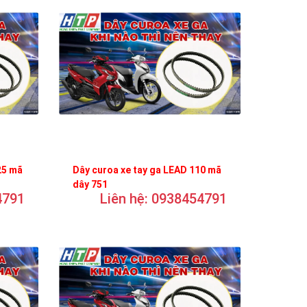
25 mã
Dây curoa xe tay ga LEAD 110 mã
dây 751
4791
Liên hệ: 0938454791