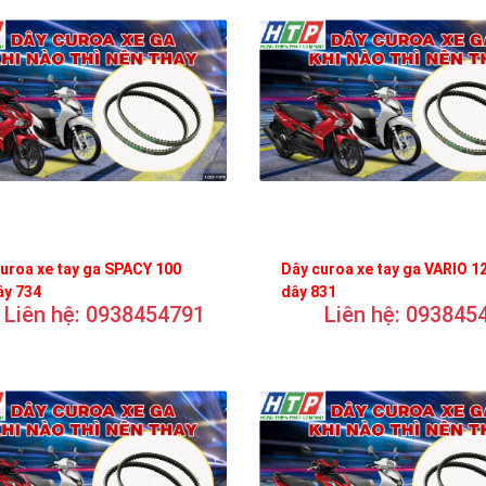
uroa xe tay ga SPACY 100
Dây curoa xe tay ga VARIO 1
ây 734
dây 831
Liên hệ: 0938454791
Liên hệ: 093845