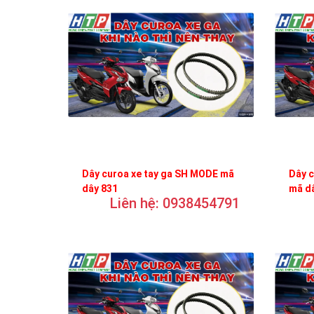
Dây curoa xe tay ga SH MODE mã
Dây c
dây 831
mã d
Liên hệ: 0938454791