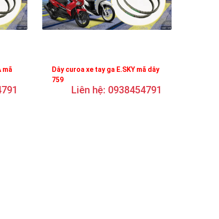
A mã
Dây curoa xe tay ga E.SKY mã dây
759
4791
Liên hệ: 0938454791