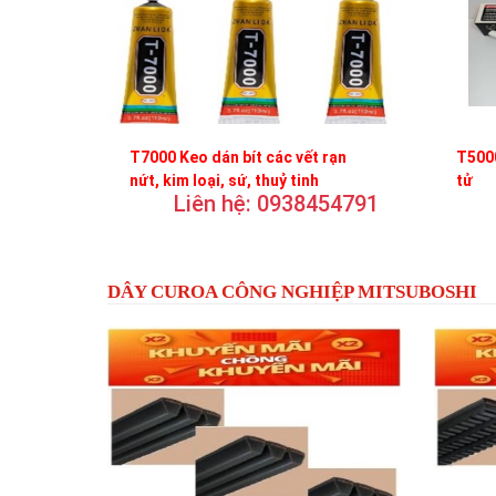
T7000 Keo dán bít các vết rạn
T5000
nứt, kim loại, sứ, thuỷ tinh
tử
Liên hệ: 0938454791
DÂY CUROA CÔNG NGHIỆP MITSUBOSHI