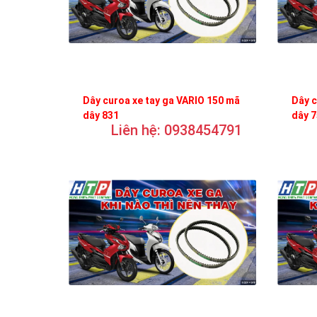
Dây curoa xe tay ga VARIO 150 mã
Dây c
dây 831
dây 
Liên hệ: 0938454791