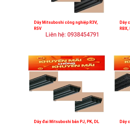
Dây Mitsuboshi công nghiệp R3V,
Dây c
R5V
RBX,
Liên hệ: 0938454791
Dây đai Mitsuboshi bản PJ, PK, DL
Dây 