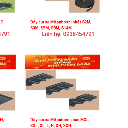
LC
Dây curoa Mitsuboshi nhật S2M,
S3M, S5M, S8M, S14M
4791
Liên hệ: 0938454791
FH,
Dây curoa Mitsuboshi bản MXL,
XXL, XL, L, H, XH, XXH