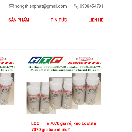
hongthienphat@gmail.com
0938454791
SẢN PHẨM
TIN TỨC
LIÊN HỆ
Next
LOCTITE 7070 giá rẻ, keo Loctite
7070 giá bao nhiêu?