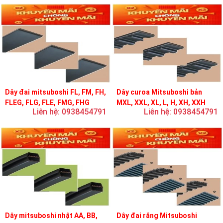
Dây đai mitsuboshi FL, FM, FH,
Dây curoa Mitsuboshi bản
FLEG, FLG, FLE, FMG, FHG
MXL, XXL, XL, L, H, XH, XXH
Liên hệ: 0938454791
Liên hệ: 0938454791
Dây mitsuboshi nhật AA, BB,
Dây đai răng Mitsuboshi