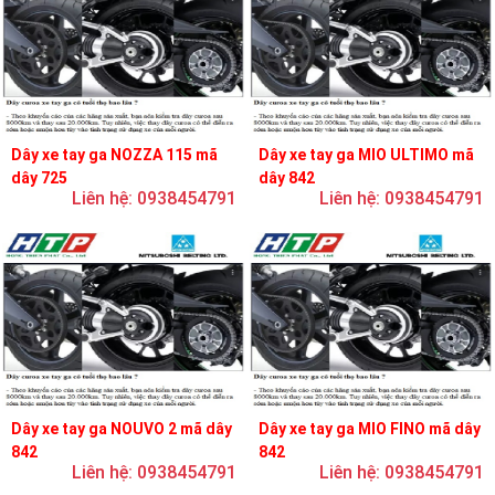
Dây xe tay ga NOZZA 115 mã
Dây xe tay ga MIO ULTIMO mã
dây 725
dây 842
Liên hệ: 0938454791
Liên hệ: 0938454791
Dây xe tay ga NOUVO 2 mã dây
Dây xe tay ga MIO FINO mã dây
842
842
Liên hệ: 0938454791
Liên hệ: 0938454791