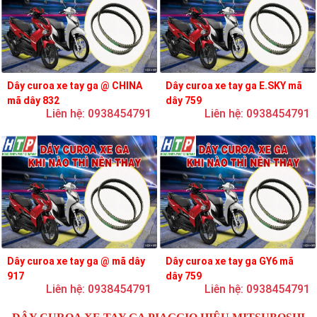
Dây curoa xe tay ga @ CHINA
Dây curoa xe tay ga E.SKY mã
mã dây 832
dây 759
Liên hệ: 0938454791
Liên hệ: 0938454791
Dây curoa xe tay ga @ mã dây
Dây curoa xe tay ga GY6 mã
917
dây 759
Liên hệ: 0938454791
Liên hệ: 0938454791