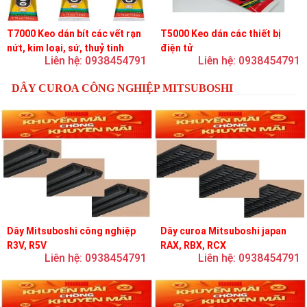
T7000 Keo dán bít các vết rạn
T5000 Keo dán các thiết bị
nứt, kim loại, sứ, thuỷ tinh
điện tử
Liên hệ: 0938454791
Liên hệ: 0938454791
DÂY CUROA CÔNG NGHIỆP MITSUBOSHI
Dây Mitsuboshi công nghiệp
Dây curoa Mitsuboshi japan
R3V, R5V
RAX, RBX, RCX
Liên hệ: 0938454791
Liên hệ: 0938454791