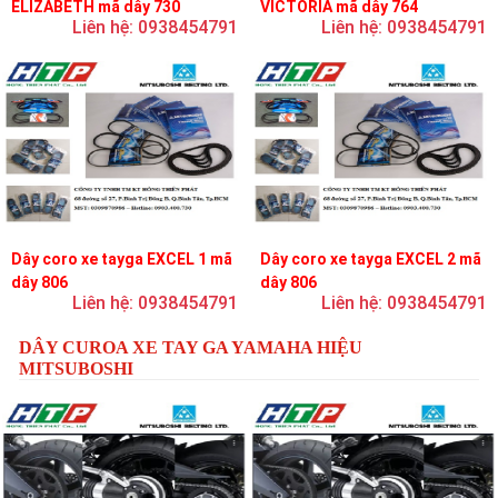
ELIZABETH mã dây 730
VICTORIA mã dây 764
Liên hệ: 0938454791
Liên hệ: 0938454791
Dây coro xe tayga EXCEL 1 mã
Dây coro xe tayga EXCEL 2 mã
dây 806
dây 806
Liên hệ: 0938454791
Liên hệ: 0938454791
DÂY CUROA XE TAY GA YAMAHA HIỆU
MITSUBOSHI