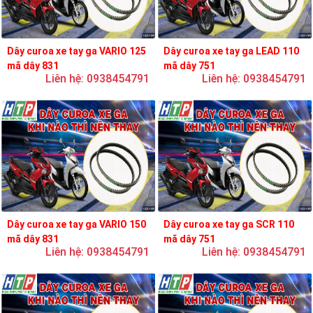
Dây curoa xe tay ga VARIO 125
Dây curoa xe tay ga LEAD 110
mã dây 831
mã dây 751
Liên hệ: 0938454791
Liên hệ: 0938454791
Dây curoa xe tay ga VARIO 150
Dây curoa xe tay ga SCR 110
mã dây 831
mã dây 751
Liên hệ: 0938454791
Liên hệ: 0938454791