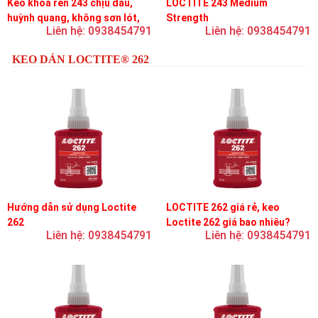
Keo khóa ren 243 chịu dầu,
LOCTITE 243 Medium
huỳnh quang, không sơn lót,
Strength
Liên hệ: 0938454791
Liên hệ: 0938454791
dễ tháo rời, độ bền trung bình
KEO DÁN LOCTITE® 262
Hướng dẫn sử dụng Loctite
LOCTITE 262 giá rẻ, keo
262
Loctite 262 giá bao nhiêu?
Liên hệ: 0938454791
Liên hệ: 0938454791