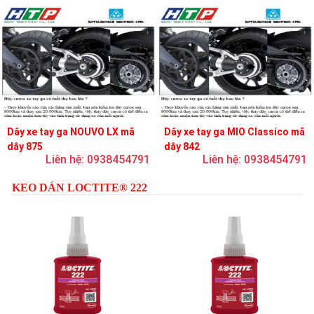
Dây xe tay ga NOUVO LX mã
Dây xe tay ga MIO Classico mã
dây 875
dây 842
Liên hệ: 0938454791
Liên hệ: 0938454791
KEO DÁN LOCTITE® 222