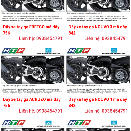
Dây xe tay ga FREEGO mã dây
Dây xe tay ga NOUVO 3 mã dây
756
842
Liên hệ: 0938454791
Liên hệ: 0938454791
Dây xe tay ga ACRUZO mã dây
Dây xe tay ga NOUVO 1 mã dây
756
842
Liên hệ: 0938454791
Liên hệ: 0938454791