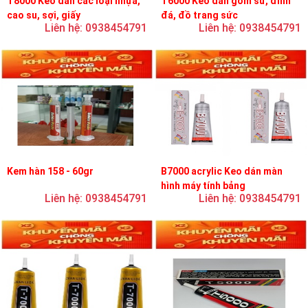
T8000 Keo dán các loại nhựa,
T6000 Keo dán gốm sứ, đính
cao su, sợi, giấy
đá, đồ trang sức
Liên hệ: 0938454791
Liên hệ: 0938454791
Kem hàn 158 - 60gr
B7000 acrylic Keo dán màn
hình máy tính bảng
Liên hệ: 0938454791
Liên hệ: 0938454791