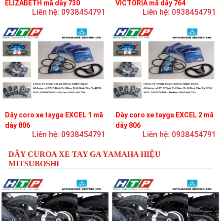
ELIZABETH mã dây 730
VICTORIA mã dây 764
Liên hệ: 0938454791
Liên hệ: 0938454791
Dây coro xe tayga EXCEL 1 mã
Dây coro xe tayga EXCEL 2 mã
dây 806
dây 806
Liên hệ: 0938454791
Liên hệ: 0938454791
DÂY CUROA XE TAY GA YAMAHA HIỆU
MITSUBOSHI