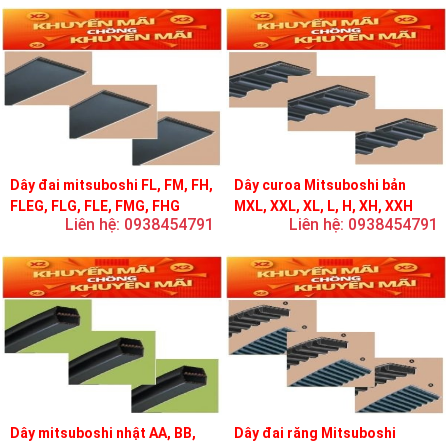
Dây đai mitsuboshi FL, FM, FH,
Dây curoa Mitsuboshi bản
FLEG, FLG, FLE, FMG, FHG
MXL, XXL, XL, L, H, XH, XXH
Liên hệ: 0938454791
Liên hệ: 0938454791
Dây mitsuboshi nhật AA, BB,
Dây đai răng Mitsuboshi