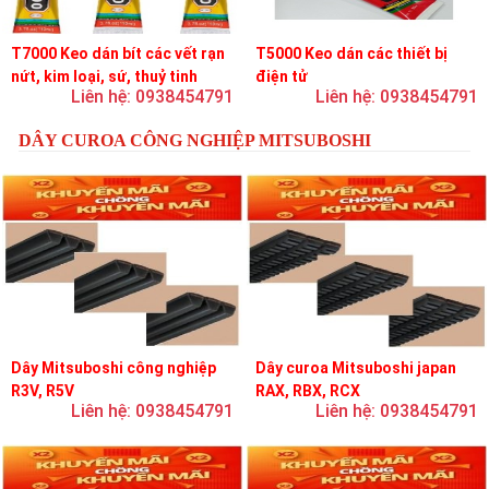
T7000 Keo dán bít các vết rạn
T5000 Keo dán các thiết bị
nứt, kim loại, sứ, thuỷ tinh
điện tử
Liên hệ: 0938454791
Liên hệ: 0938454791
DÂY CUROA CÔNG NGHIỆP MITSUBOSHI
Dây Mitsuboshi công nghiệp
Dây curoa Mitsuboshi japan
R3V, R5V
RAX, RBX, RCX
Liên hệ: 0938454791
Liên hệ: 0938454791