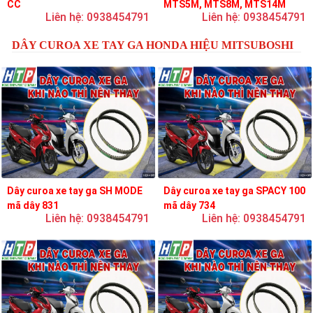
CC
MTS5M, MTS8M, MTS14M
Liên hệ: 0938454791
Liên hệ: 0938454791
DÂY CUROA XE TAY GA HONDA HIỆU MITSUBOSHI
Dây curoa xe tay ga SH MODE
Dây curoa xe tay ga SPACY 100
mã dây 831
mã dây 734
Liên hệ: 0938454791
Liên hệ: 0938454791