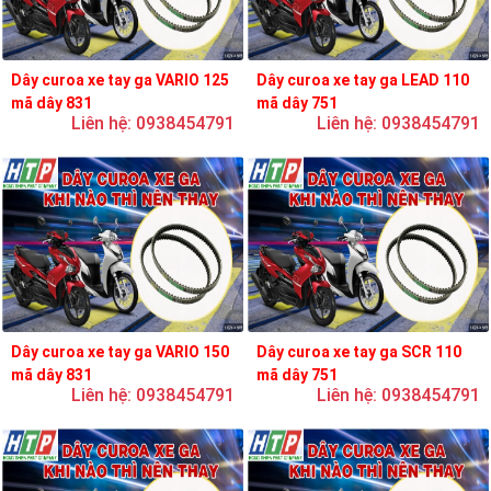
Dây curoa xe tay ga VARIO 125
Dây curoa xe tay ga LEAD 110
mã dây 831
mã dây 751
Liên hệ: 0938454791
Liên hệ: 0938454791
Dây curoa xe tay ga VARIO 150
Dây curoa xe tay ga SCR 110
mã dây 831
mã dây 751
Liên hệ: 0938454791
Liên hệ: 0938454791