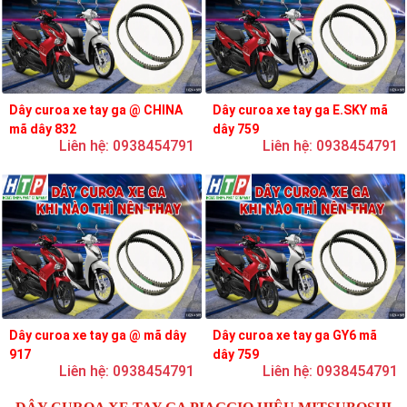
Dây curoa xe tay ga @ CHINA
Dây curoa xe tay ga E.SKY mã
mã dây 832
dây 759
Liên hệ: 0938454791
Liên hệ: 0938454791
Dây curoa xe tay ga @ mã dây
Dây curoa xe tay ga GY6 mã
917
dây 759
Liên hệ: 0938454791
Liên hệ: 0938454791