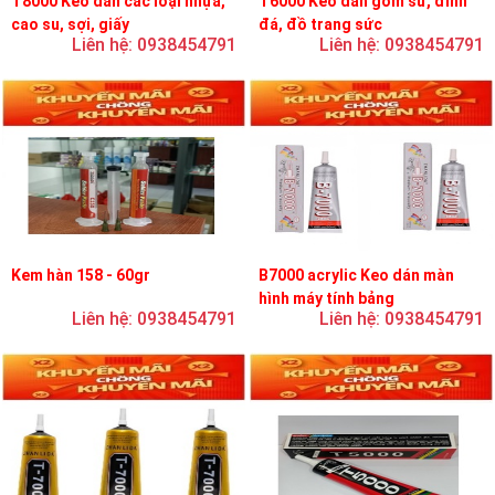
T8000 Keo dán các loại nhựa,
T6000 Keo dán gốm sứ, đính
cao su, sợi, giấy
đá, đồ trang sức
Liên hệ: 0938454791
Liên hệ: 0938454791
Kem hàn 158 - 60gr
B7000 acrylic Keo dán màn
hình máy tính bảng
Liên hệ: 0938454791
Liên hệ: 0938454791