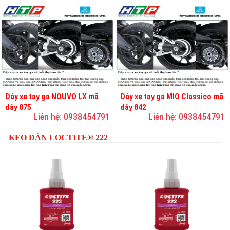
Dây xe tay ga NOUVO LX mã
Dây xe tay ga MIO Classico mã
dây 875
dây 842
Liên hệ: 0938454791
Liên hệ: 0938454791
KEO DÁN LOCTITE® 222