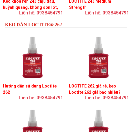
Keo khóa ren 243 chịu dầu,
LOCTITE 243 Medium
huỳnh quang, không sơn lót,
Strength
Liên hệ: 0938454791
Liên hệ: 0938454791
dễ tháo rời, độ bền trung bình
KEO DÁN LOCTITE® 262
Hướng dẫn sử dụng Loctite
LOCTITE 262 giá rẻ, keo
262
Loctite 262 giá bao nhiêu?
Liên hệ: 0938454791
Liên hệ: 0938454791