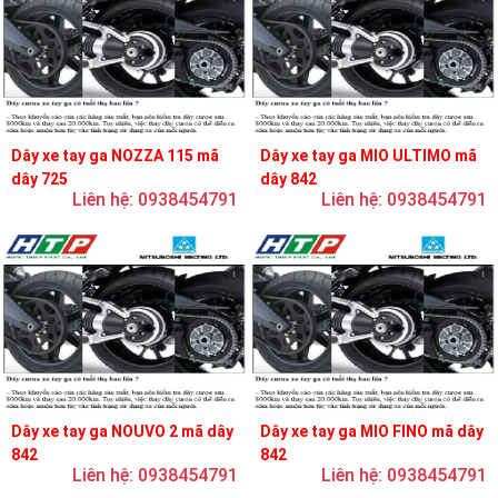
Dây xe tay ga NOZZA 115 mã
Dây xe tay ga MIO ULTIMO mã
dây 725
dây 842
Liên hệ: 0938454791
Liên hệ: 0938454791
Dây xe tay ga NOUVO 2 mã dây
Dây xe tay ga MIO FINO mã dây
842
842
Liên hệ: 0938454791
Liên hệ: 0938454791