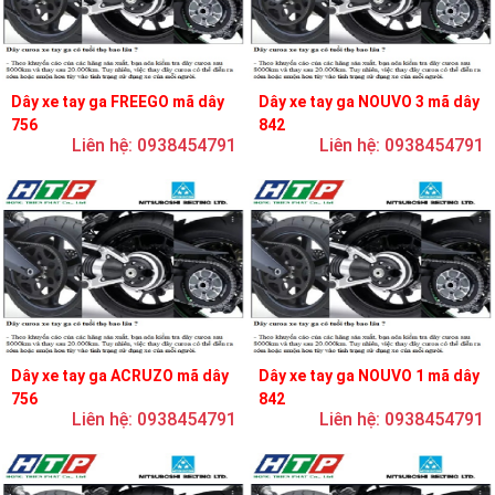
Dây xe tay ga FREEGO mã dây
Dây xe tay ga NOUVO 3 mã dây
756
842
Liên hệ: 0938454791
Liên hệ: 0938454791
Dây xe tay ga ACRUZO mã dây
Dây xe tay ga NOUVO 1 mã dây
756
842
Liên hệ: 0938454791
Liên hệ: 0938454791