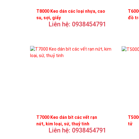
T8000 Keo dán các loại nhựa, cao
T6000
su, sợi, giấy
đồ t
Liên hệ: 0938454791
T7000 Keo dán bít các vết rạn
T5000
nứt, kim loại, sứ, thuỷ tinh
tử
Liên hệ: 0938454791