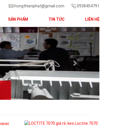
hongthienphat@gmail.com
0938454791
SẢN PHẨM
TIN TỨC
LIÊN HỆ
Next